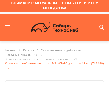
ВНИМАНИЕ! АКТУАЛЬНЫЕ ЦЕНЫ УТОЧНЯЙТЕ У
МЕНЕДЖЕРА!
Главная
/
Каталог
/
Строительные подъёмники
/
Фасадные подъемники
/
Запчасти и расходники к строительной люльке ZLP
/
Канат стальной оцинкованный 4х31WS+FC диаметр 8.3 мм (ZLP 630)
1 м