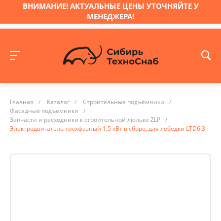
ВНИМАНИЕ! АКТУАЛЬНЫЕ ЦЕНЫ УТОЧНЯЙТЕ У
МЕНЕДЖЕРА!
Главная
/
Каталог
/
Строительные подъёмники
/
Фасадные подъемники
/
Запчасти и расходники к строительной люльке ZLP
/
Электродвигатель трехфазный 1,5 кВт в сборе, для лебедки LTD6.3