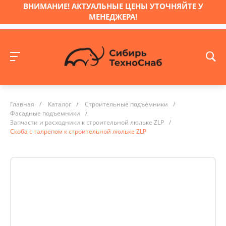
ВНИМАНИЕ! АКТУАЛЬНЫЕ ЦЕНЫ УТОЧНЯЙТЕ У
МЕНЕДЖЕРА!
Главная
/
Каталог
/
Строительные подъёмники
/
Фасадные подъемники
/
Запчасти и расходники к строительной люльке ZLP
/
Скоба с талрепом к строительной люльке ZLP