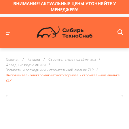
ВНИМАНИЕ! АКТУАЛЬНЫЕ ЦЕНЫ УТОЧНЯЙТЕ У
МЕНЕДЖЕРА!
Главная
/
Каталог
/
Строительные подъёмники
/
Фасадные подъемники
/
Запчасти и расходники к строительной люльке ZLP
/
Выпрямитель электромагнитного тормоза к строительной люльке
ZLP