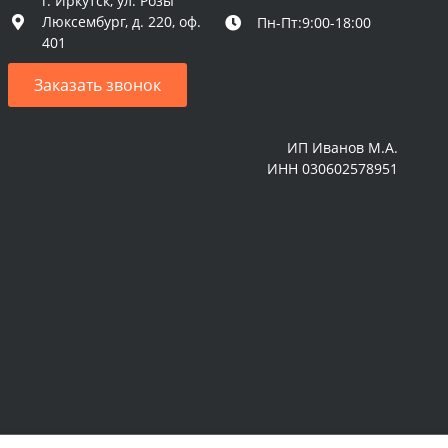
г. Иркутск, ул. Розы
Люксембург, д. 220, оф.
Пн-Пт:9:00-18:00
401
Заказать звонок
ИП Иванов М.А.
ИНН 030602578951
й использования ТК