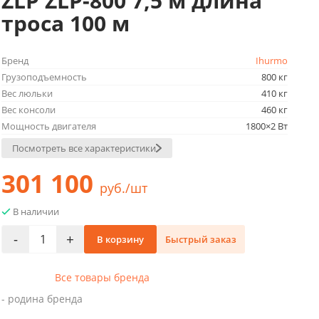
ZLP ZLP-800 7,5 м длина
троса 100 м
Бренд
Ihurmo
Грузоподъемность
800 кг
Вес люльки
410 кг
Вес консоли
460 кг
Мощность двигателя
1800×2 Вт
Посмотреть все характеристики
301 100
руб./шт
В наличии
-
+
В корзину
Быстрый заказ
Все товары бренда
- родина бренда