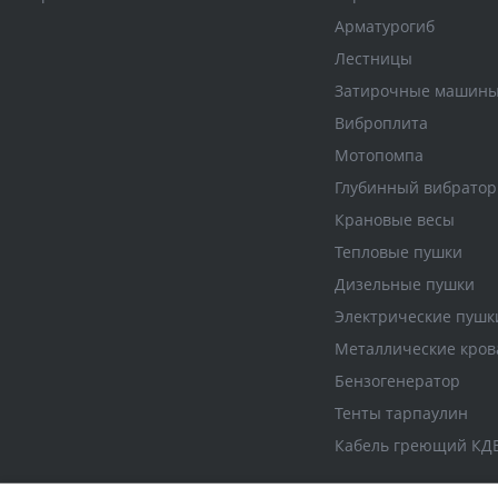
Арматурогиб
Лестницы
Затирочные машин
Виброплита
Мотопомпа
Глубинный вибратор
Крановые весы
Тепловые пушки
Дизельные пушки
Электрические пушк
Металлические кров
Бензогенератор
Тенты тарпаулин
Кабель греющий КД
Продолжая просмотр этого сайта, Вы соглашаетесь