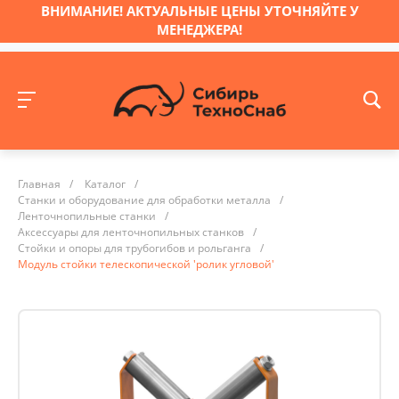
ВНИМАНИЕ! АКТУАЛЬНЫЕ ЦЕНЫ УТОЧНЯЙТЕ У
МЕНЕДЖЕРА!
Главная
/
Каталог
/
Станки и оборудование для обработки металла
/
Ленточнопильные станки
/
Аксессуары для ленточнопильных станков
/
Стойки и опоры для трубогибов и рольганга
/
Модуль стойки телескопической 'ролик угловой'