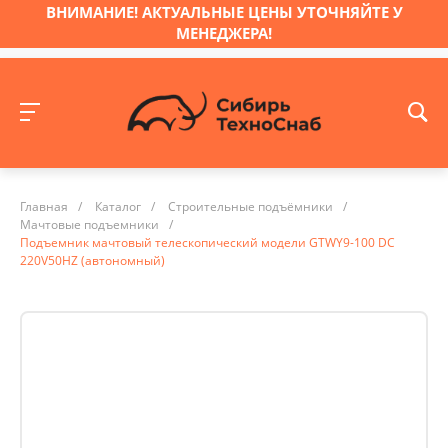
ВНИМАНИЕ! АКТУАЛЬНЫЕ ЦЕНЫ УТОЧНЯЙТЕ У
МЕНЕДЖЕРА!
Главная
/
Каталог
/
Строительные подъёмники
/
Мачтовые подъемники
/
Подъемник мачтовый телескопический модели GTWY9-100 DC
220V50HZ (автономный)