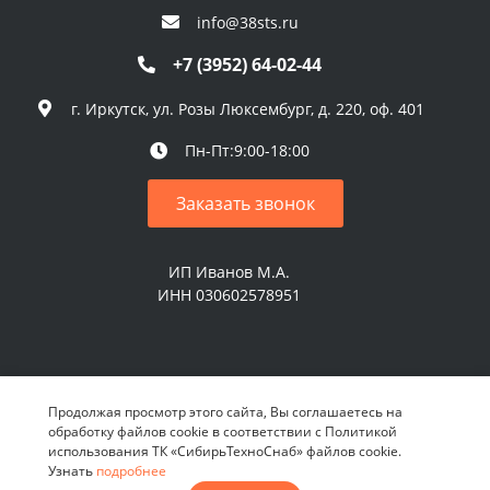
info@38sts.ru
+7 (3952) 64-02-44
г. Иркутск, ул. Розы Люксембург, д. 220, оф. 401
Пн-Пт:9:00-18:00
Заказать звонок
ИП Иванов М.А.
ИНН 030602578951
© 2026 ИП Иванов М.А. Все права защищены
Продолжая просмотр этого сайта, Вы соглашаетесь на
обработку файлов cookie в соответствии с Политикой
использования ТК «СибирьТехноСнаб» файлов cookie.
Узнать
подробнее