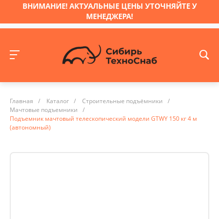
ВНИМАНИЕ! АКТУАЛЬНЫЕ ЦЕНЫ УТОЧНЯЙТЕ У
МЕНЕДЖЕРА!
Главная
/
Каталог
/
Строительные подъёмники
/
Мачтовые подъемники
/
Подъемник мачтовый телескопический модели GTWY 150 кг 4 м
(автономный)