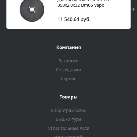
350х2,0х32 Dm05 Vapo
2/8/45+2/11/63 z240 Bw; для
стали; S=1-2мм; Емакс=80мм
11 540.64 руб.
Компания
Вакансии
Сотрудники
Сервис
Товары
Вибротрамбовки
Вышки-тура
Строительные леса
Арматурогиб