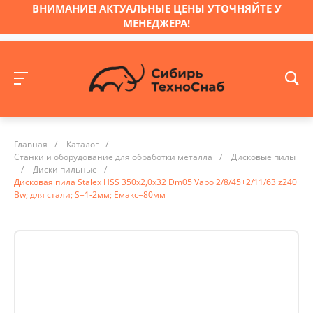
ВНИМАНИЕ! АКТУАЛЬНЫЕ ЦЕНЫ УТОЧНЯЙТЕ У
МЕНЕДЖЕРА!
Главная
/
Каталог
/
Станки и оборудование для обработки металла
/
Дисковые пилы
/
Диски пильные
/
Дисковая пила Stalex HSS 350х2,0х32 Dm05 Vapo 2/8/45+2/11/63 z240
Bw; для стали; S=1-2мм; Емакс=80мм