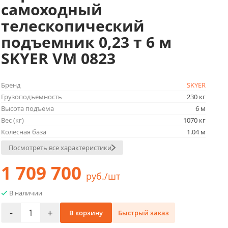
самоходный
телескопический
подъемник 0,23 т 6 м
SKYER VM 0823
Бренд
SKYER
Грузоподъемность
230 кг
Высота подъема
6 м
Вес (кг)
1070 кг
Колесная база
1.04 м
Посмотреть все характеристики
1 709 700
руб./шт
В наличии
-
+
В корзину
Быстрый заказ