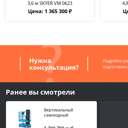
3,6 м SKYER VM 0623
4,
Цена: 1 365 300 ₽
Це
Нужна
Подробно ра
консультация?
подготовим 
Ранее вы смотрели
Вертикальный
самоходный
телескопический
подъемник 0,23 т 6 м