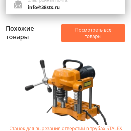
Электронная почта:
info@38sts.ru
Похожие
Посмотреть все
товары
товары
Станок для вырезания отверстий в трубах STALEX
С