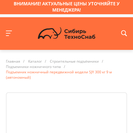
ВНИМАНИЕ! АКТУАЛЬНЫЕ ЦЕНЫ УТОЧНЯЙТЕ У
МЕНЕДЖЕРА!
Главная
/
Каталог
/
Строительные подъёмники
/
Подъемники ножничного типа
/
Подъемник ножничный передвижной модели SJY 300 кг 9 м
(автономный)