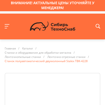
ВНИМАНИЕ! АКТУАЛЬНЫЕ ЦЕНЫ УТОЧНЯЙТЕ У
МЕНЕДЖЕРА!
Главная
/
Каталог
/
Станки и оборудование для обработки металла
/
Ленточнопильные станки
/
Ленточно-отрезные станки
/
Станок полуавтоматический двухколонный Stalex TBK-4228