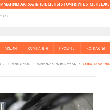
ИМАНИЕ! АКТУАЛЬНЫЕ ЦЕНЫ УТОЧНЯЙТЕ У МЕНЕДЖЕ
sts.ru
АКЦИИ
КОМПАНИЯ
ПРОЕКТЫ
КОНТАКТЫ
а
/
Дисковые пилы
/
Дисковые пилы по металлу
/
Станок абразивны