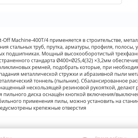
t-Off Machine-400T/4 применяется в строительстве, мета
я стальных труб, прутка, арматуры, профиля, полосы, у
ных подшипниках. Мощный высокооборотистый трехфазный
раненного стандарта Ø400×Ø25,4(32) ×3,2мм обеспечив
ликлиновых ремней, подобрать которые, при необходи
опадания металлической стружки и абразивной пыли мет
таллический тоннель (пыльник). Сбалансированное расп
снащенный нескользящей резиновой рукояткой, делают 
 пильного диска оснащён кнопкой включения/выключения
бильного применения пилы, можно установить на стани
предусмотрены крепежные отверстия