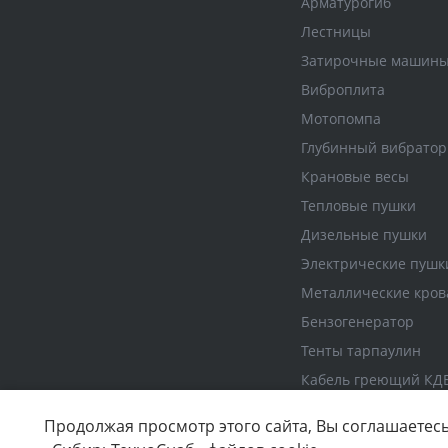
Арматурогиб
Лестницы
Затирочные машин
Виброплита
Мотопомпа
Глубинный вибратор
Крановые весы
Тепловые пушки
Дизельные пушки
Электрические пушк
Металлические кров
Бензогенератор
Тенты тарпаулин
Кабель греющий КД
Продолжая просмотр этого сайта, Вы соглашаетесь