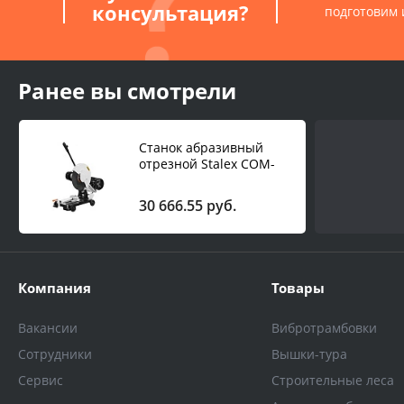
консультация?
подготовим 
Ранее вы смотрели
Станок абразивный
отрезной Stalex COM-
400T/3
30 666.55 руб.
Компания
Товары
Вакансии
Вибротрамбовки
Сотрудники
Вышки-тура
Сервис
Строительные леса