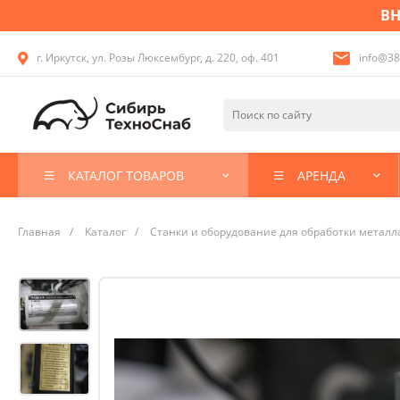
ВН
г. Иркутск, ул. Розы Люксембург, д. 220, оф. 401
info@38
КАТАЛОГ ТОВАРОВ
АРЕНДА
Главная
/
Каталог
/
Станки и оборудование для обработки металл