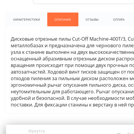
ХАРАКТЕРИСТИКИ
ОПИСАНИЕ
ОТЗЫВЫ
ОПЛАТА
Дисковые отрезные пилы Cut-Off Machine-400T/3, Cu
металлобазах и предназначена для чернового пилени
узла к станине выполнен на двух высококачествен
оснащенный абразивным отрезным диском распрост
вращения происходит при помощи двух прочных по
автозапчастей. Ходовой винт тисков защищен от п
отходов пиления за пильным диском расположен ме
эргономичный рычаг опускания пильного диска, о
неутомительным для работающего. Рычаг опускания
удобной и безопасной. В случае необходимости мо
поставки. Для фиксации станины к верстаку в ней 
Иркутск