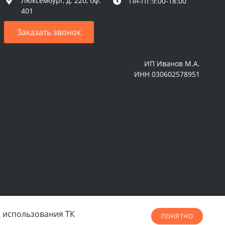
Люксембург, д. 220, оф.
Пн-Пт:9:00-18:00
401
Заказать звонок
ИП Иванов М.А.
ИНН 030602578951
й использования ТК
ПОНЯТНО