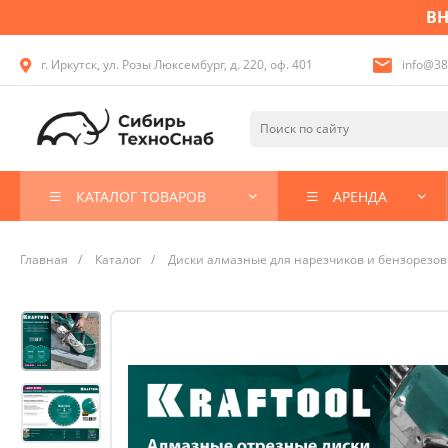
ВН
г. Иркутск, ул. Розы Люксембург, д. 220, оф. 401
info@38
КАТАЛОГ ТОВАРОВ
АРЕНДА
Главная
/
Каталог
/
Диски алмазные для нарезчиков и бензорезов