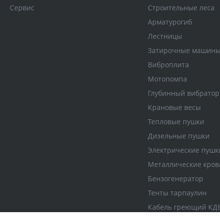
Сервис
Строительные леса
Арматурогиб
Лестницы
Затирочные машин
Виброплита
Мотопомпа
Глубинный вибратор
Крановые весы
Тепловые пушки
Дизельные пушки
Электрические пушк
Металлические кров
Бензогенератор
Тенты тарпаулин
Кабель греющий КД