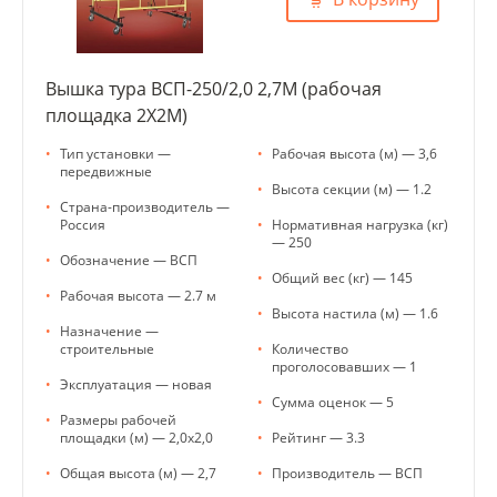
Вышка тура ВСП-250/2,0 2,7М (рабочая
площадка 2Х2М)
•
Тип установки —
•
Рабочая высота (м) — 3,6
передвижные
•
Высота секции (м) — 1.2
•
Страна-производитель —
Россия
•
Нормативная нагрузка (кг)
— 250
•
Обозначение — ВСП
•
Общий вес (кг) — 145
•
Рабочая высота — 2.7 м
•
Высота настила (м) — 1.6
•
Назначение —
строительные
•
Количество
проголосовавших — 1
•
Эксплуатация — новая
•
Сумма оценок — 5
•
Размеры рабочей
площадки (м) — 2,0х2,0
•
Рейтинг — 3.3
•
Общая высота (м) — 2,7
•
Производитель — ВСП