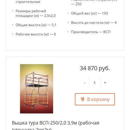
строительные
— 250
•
Размеры рабочей
•
Общий вес (кг) — 193
площадки (м) — 2,0х2,0
•
Высота до настила (м) — 4
•
Общая высота (м) — 5,1
•
Производитель — ВСП
•
Рабочая высота (м) — 6
34 870 руб.
-
+
В корзину
Вышка тура ВСП-250/2,0 3,9м (рабочая
площадка 2мх2м)