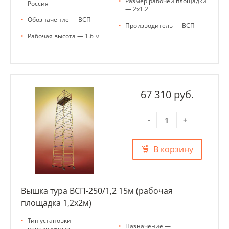
•
Размер рабочей площадки
Россия
— 2х1.2
•
Обозначение — ВСП
•
Производитель — ВСП
•
Рабочая высота — 1.6 м
67 310 руб.
-
+
В корзину
Вышка тура ВСП-250/1,2 15м (рабочая
площадка 1,2х2м)
•
Тип установки —
•
Назначение —
передвижные