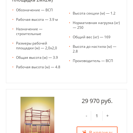
•
Обозначение — ВСП
•
Высота секции (м) — 1.2
•
Рабочая высота — 3.9 м
•
Нормативная нагрузка (кг)
— 250
•
Назначение —
строительные
•
Общий вес (кг) — 169
•
Размеры рабочей
•
Высота до настила (м) —
площадки (м) — 2,0х2,0
2.8
•
Общая высота (м) — 3.9
•
Производитель — ВСП
•
Рабочая высота (м) — 4.8
29 970 руб.
-
+
В корзину