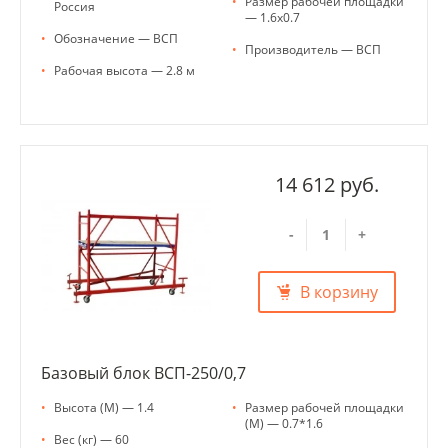
•
Размер рабочей площадки
Россия
— 1.6х0.7
•
Обозначение — ВСП
•
Производитель — ВСП
•
Рабочая высота — 2.8 м
14 612 руб.
-
+
В корзину
Базовый блок ВСП-250/0,7
•
Высота (М) — 1.4
•
Размер рабочей площадки
(М) — 0.7*1.6
•
Вес (кг) — 60