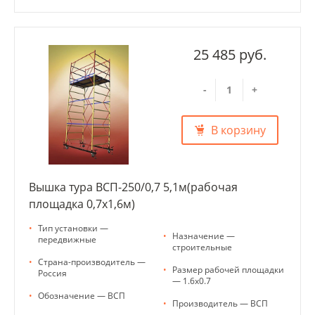
25 485 руб.
-
+
В корзину
Вышка тура ВСП-250/0,7 5,1м(рабочая
площадка 0,7х1,6м)
•
Тип установки —
•
Назначение —
передвижные
строительные
•
Страна-производитель —
•
Размер рабочей площадки
Россия
— 1.6х0.7
•
Обозначение — ВСП
•
Производитель — ВСП