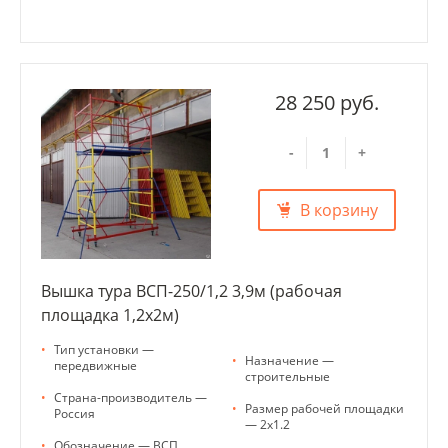
28 250 руб.
-
+
В корзину
Вышка тура ВСП-250/1,2 3,9м (рабочая
площадка 1,2х2м)
•
Тип установки —
•
Назначение —
передвижные
строительные
•
Страна-производитель —
•
Размер рабочей площадки
Россия
— 2х1.2
•
Обозначение — ВСП